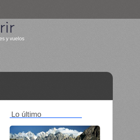
ir
les y vuelos
Lo último