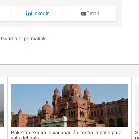
LinkedIn
Email
. Guarda el
permalink
.
Pakistán exigirá la vacunación contra la polio para
S
salir del país
U