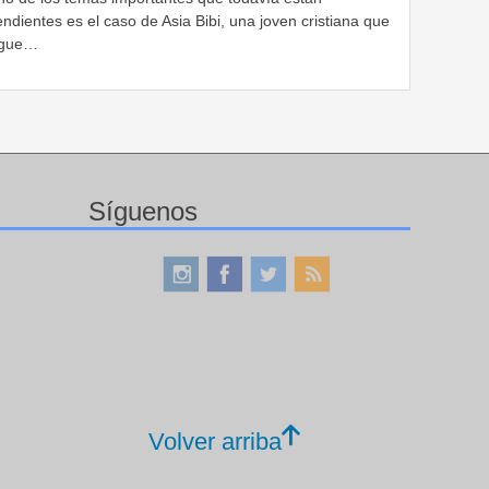
ndientes es el caso de Asia Bibi, una joven cristiana que
igue…
Síguenos
Volver arriba