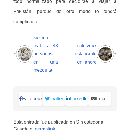
todo normalizado para decidirse a viajar a
Pakistán, porque de otro modo lo tendrá
complicado.
suicida
mata a 48
cafe zouk
«
personas
restaurante
»
en una
en lahore
mezquita
Facebook
Twitter
LinkedIn
Email
Esta entrada fue publicada en Sin categoría.
Guarda el
permalink
.