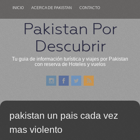
INICIO
ACERCA DE PAKISTAN
CONTACTO
Pakistan Por
Descubrir
Tu guia de información turística y viajes por Pakistan
con reserva de Hoteles y vuelos
pakistan un pais cada vez
mas violento