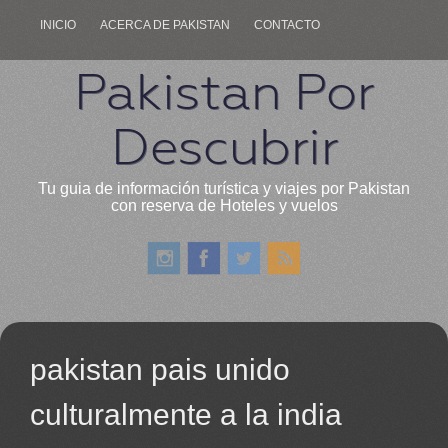
INICIO
ACERCA DE PAKISTAN
CONTACTO
Pakistan Por
Descubrir
Tu guia de información turística y viajes por Pakistan
con reserva de Hoteles y vuelos
pakistan pais unido
culturalmente a la india