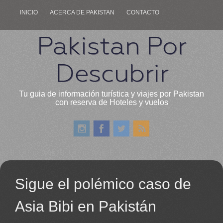
INICIO
ACERCA DE PAKISTAN
CONTACTO
Pakistan Por
Descubrir
Tu guia de información turística y viajes por Pakistan
con reserva de Hoteles y vuelos
Sigue el polémico caso de
Asia Bibi en Pakistán