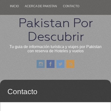
INICIO
ACERCA DE PAKISTAN
CONTACTO
Pakistan Por
Descubrir
Tu guia de información turística y viajes por Pakistan
con reserva de Hoteles y vuelos
Contacto