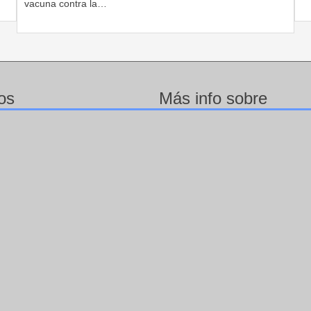
vacuna contra la…
os
Más info sobre