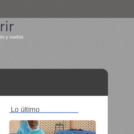
ir
les y vuelos
Lo último