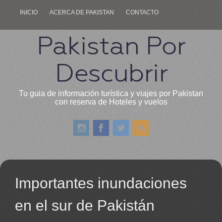
INICIO
ACERCA DE PAKISTAN
CONTACTO
Pakistan Por
Descubrir
Tu guia de información turística y viajes por Pakistan
con reserva de Hoteles y vuelos
Importantes inundaciones
en el sur de Pakistán