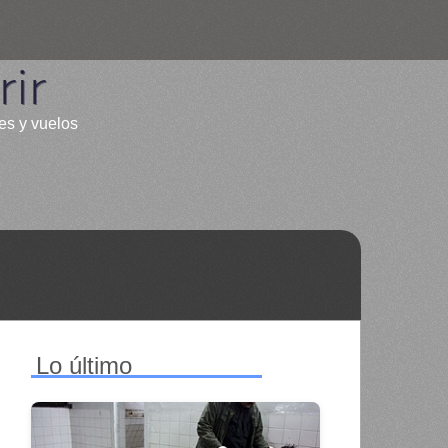
ir
les y vuelos
Lo último