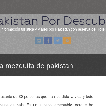
akistan Por Descubr
información turística y viajes por Pakistan con reserva de Hote
na mezquita de pakistan
causante de 30 personas que han perdido la vida y todo
oeste de país. Es un suceso lamentable, porque ha