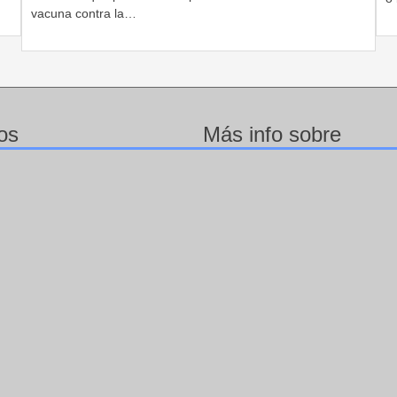
vacuna contra la…
os
Más info sobre