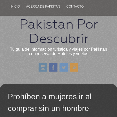
INICIO
ACERCA DE PAKISTAN
CONTACTO
Pakistan Por
Descubrir
Tu guia de información turística y viajes por Pakistan
con reserva de Hoteles y vuelos
Prohíben a mujeres ir al
comprar sin un hombre