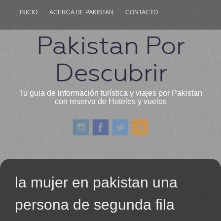
INICIO
ACERCA DE PAKISTAN
CONTACTO
Pakistan Por
Descubrir
Tu guia de información turística y viajes por Pakistan
con reserva de Hoteles y vuelos
la mujer en pakistan una
persona de segunda fila