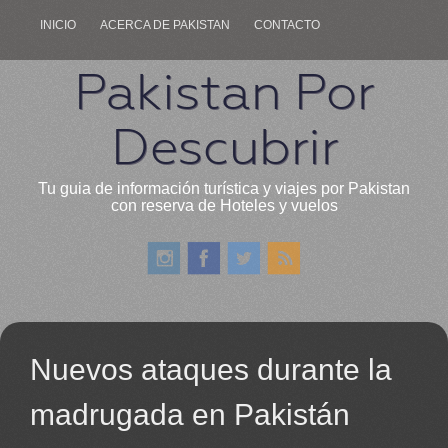
INICIO
ACERCA DE PAKISTAN
CONTACTO
Pakistan Por
Descubrir
Tu guia de información turística y viajes por Pakistan
con reserva de Hoteles y vuelos
Nuevos ataques durante la
madrugada en Pakistán