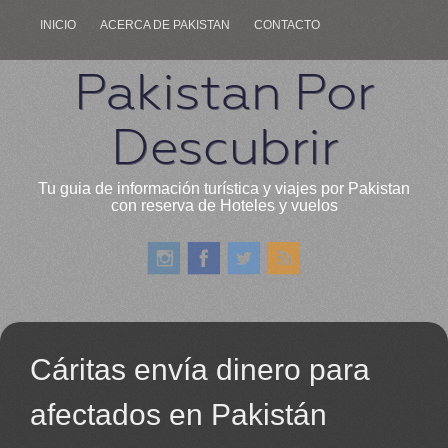
INICIO
ACERCA DE PAKISTAN
CONTACTO
Pakistan Por
Descubrir
Tu guia de información turística y viajes por Pakistan
con reserva de Hoteles y vuelos
Cáritas envía dinero para
afectados en Pakistán