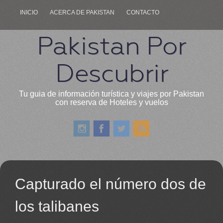
INICIO
ACERCA DE PAKISTAN
CONTACTO
Pakistan Por
Descubrir
Tu guia de información turística y viajes por Pakistan
con reserva de Hoteles y vuelos
Capturado el número dos de
los talibanes