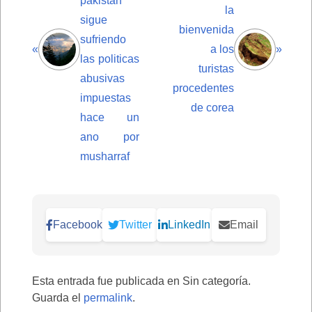
pakistan
la
sigue
bienvenida
sufriendo
«
a los
»
las politicas
turistas
abusivas
procedentes
impuestas
de corea
hace un
ano por
musharraf
Facebook
Twitter
LinkedIn
Email
Esta entrada fue publicada en Sin categoría.
Guarda el
permalink
.