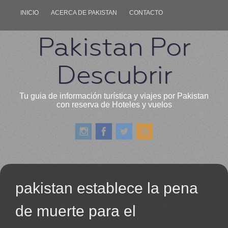
INICIO
ACERCA DE PAKISTAN
CONTACTO
Pakistan Por
Descubrir
Tu guia de información turística y viajes por Pakistan
con reserva de Hoteles y vuelos
pakistan establece la pena
de muerte para el