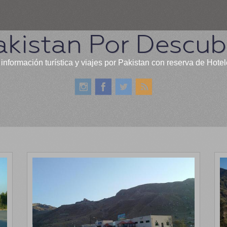
akistan Por Descubr
información turística y viajes por Pakistan con reserva de Hote