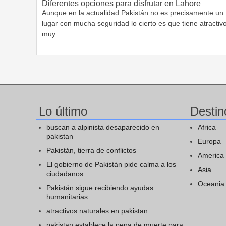
Diferentes opciones para disfrutar en Lahore
Aunque en la actualidad Pakistán no es precisamente un
lugar con mucha seguridad lo cierto es que tiene atractiv
muy…
Lo último
Destin
buscan a alpinista desaparecido en
Africa
pakistan
Europa
Pakistán, tierra de conflictos
America
El gobierno de Pakistán pide calma a los
Asia
ciudadanos
Oceania
Pakistán sigue recibiendo ayudas
humanitarias
atractivos naturales en pakistan
pakistan establece la pena de muerte para