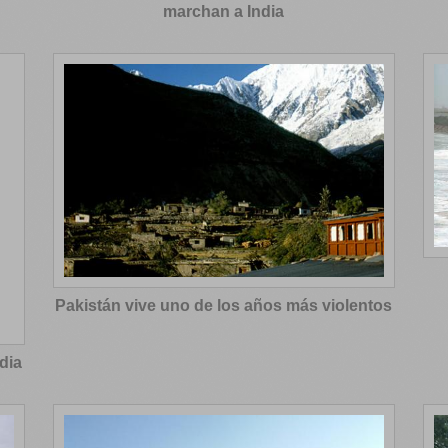
marchan a India
Pakistán vive uno de los años más violentos
dia