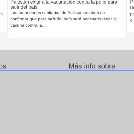
Pakistán exigirá la vacunación contra la polio para
P
salir del país
De
Las autoridades sanitarias de Pakistán acaban de
os
p
confirmar que para salir del país será necesario tener la
o
vacuna contra la…
os
Más info sobre