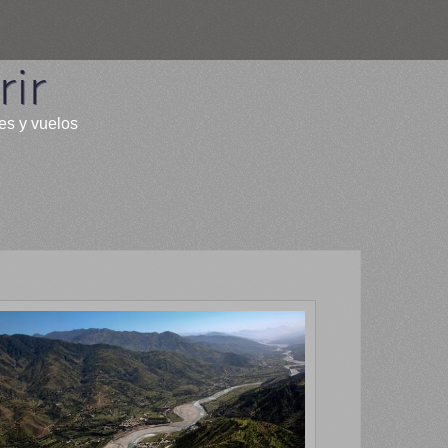
ir
les y vuelos