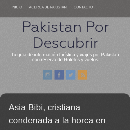
INICIO
ACERCA DE PAKISTAN
CONTACTO
Pakistan Por
Descubrir
Tu guia de información turística y viajes por Pakistan
con reserva de Hoteles y vuelos
Asia Bibi, cristiana
condenada a la horca en