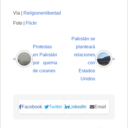
Vía |
Religionenlibertad
Foto |
Flickr
Pakistán se
Protestas
planteará
en Pakistán
relaciones
«
»
por quema
con
de coranes
Estados
Unidos
Facebook
Twitter
LinkedIn
Email