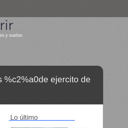
ir
les y vuelos
es %c2%a0de ejercito de
Lo último