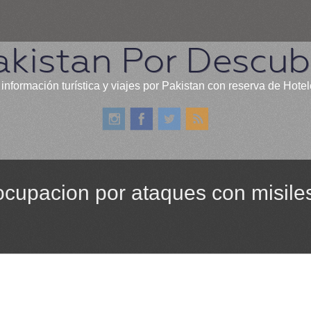
akistan Por Descubr
información turística y viajes por Pakistan con reserva de Hote
ocupacion por ataques con misil